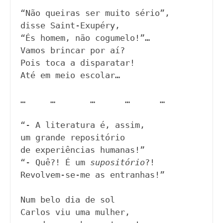
“Não queiras ser muito sério”,

disse Saint-Exupéry,

“És homem, não cogumelo!”…

Vamos brincar por aí?

Pois toca a disparatar!

Até em meio escolar…

…     …       …      …      …

“- A literatura é, assim,

um grande repositório

de experiências humanas!”

“- Quê?! É um 
supositório
?!

Revolvem-se-me as entranhas!”

Num belo dia de sol

Carlos viu uma mulher, 
