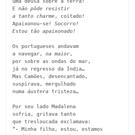
uma deusa sobre a terra!

E 
não pôde resistir 

a tanto charme
, coitado!

Apaixonou-se! 
Socorro!

Estou tão apaixonado!
Os portugueses andavam

a navegar, 
na maior
,

por sobre as ondas do mar,

já no regresso da Índia…

Mas Camões, desencantado, 

suspirava, mergulhado

numa 
áustera
 tristeza… 

Por seu lado Madalena

sofria, gritava tanto

que tresloucada exclamava:

“- Minha filha, estou, estamos
