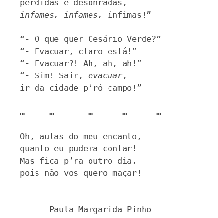
ínfames, ínfames,
 ínfimas!”  

“- O que quer Cesário Verde?”

“- Evacuar, claro está!”

“- Evacuar?! Ah, ah, ah!”

“- Sim! Sair, 
evacuar
,

ir da cidade p’ró campo!”

…     …       …      …      …

Oh, aulas do meu encanto,

quanto eu pudera contar!

Mas fica p’ra outro dia,

pois não vos quero maçar!
