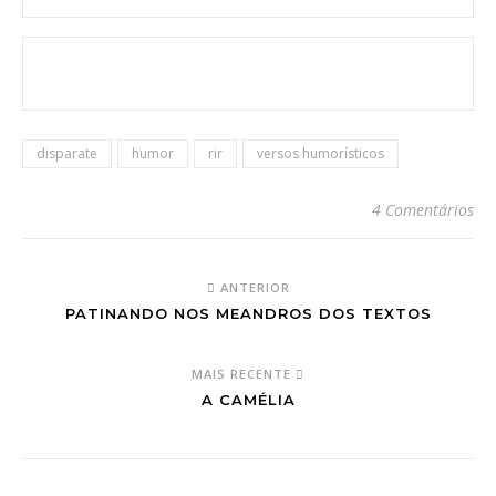
disparate
humor
rir
versos humorísticos
4 Comentários
ANTERIOR
PATINANDO NOS MEANDROS DOS TEXTOS
MAIS RECENTE
A CAMÉLIA