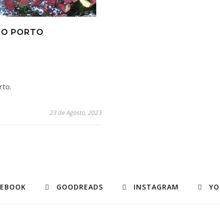
 DO PORTO
rto.
23 de Agosto, 2023
CEBOOK
GOODREADS
INSTAGRAM
YO