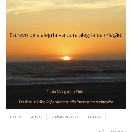
alegria
criação
criação artística
escrever
0 Comentários