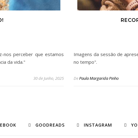
O!
RECOR
 faz-nos perceber que estamos
Imagens da sessão de aprese
ia da vida."
no tempo".
30 de Junho, 2025
De
Paula Margarida Pinho
CEBOOK
GOODREADS
INSTAGRAM
YO